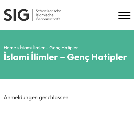
Skip to content
Home
»
İslami İlimler – Genç Hatipler
İslami İlimler – Genç Hatipler
Anmeldungen geschlossen