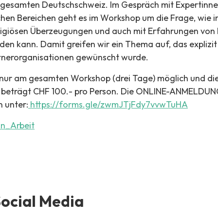
 gesamten Deutschschweiz. Im Gespräch mit Expertinn
chen Bereichen geht es im Workshop um die Frage, wie i
eligiösen Überzeugungen und auch mit Erfahrungen von 
n kann. Damit greifen wir ein Thema auf, das explizi
tnerorganisationen gewünscht wurde.
t nur am gesamten Workshop (drei Tage) möglich und di
beträgt CHF 100.- pro Person. Die ONLINE-ANMELDUNG
n unter:
https://forms.gle/zwmJTjFdy7vvwTuHA
on_Arbeit
Social Media