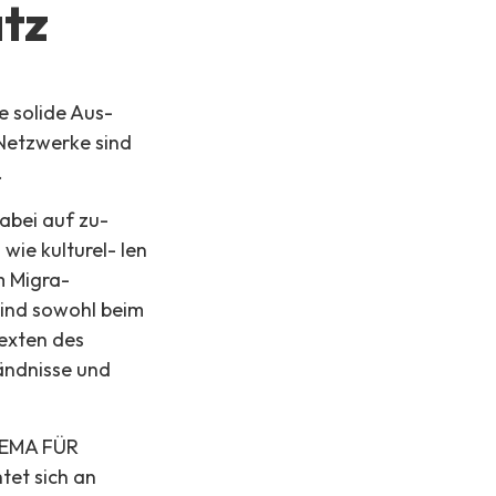
atz
e solide Aus-
 Netzwerke sind
.
abei auf zu-
wie kulturel- len
 Migra-
 sind sowohl beim
exten des
ändnisse und
THEMA FÜR
tet sich an