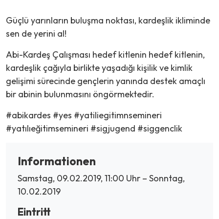
Güçlü yarınların buluşma noktası, kardeşlik ikliminde
sen de yerini al!
Abi-Kardeş Çalışması hedef kitlenin hedef kitlenin,
kardeşlik çağıyla birlikte yaşadığı kişilik ve kimlik
gelişimi sürecinde gençlerin yanında destek amaçlı
bir abinin bulunmasını öngörmektedir.
#abikardes #yes #yatiliegitimnsemineri
#yatılıeğitimsemineri #sigjugend #siggenclik
Informationen
Samstag, 09.02.2019, 11:00 Uhr – Sonntag,
10.02.2019
Eintritt